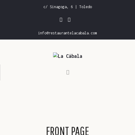
c/ Sinagoga, 6 | Toledo
info@restaurantelacabala.com
INICIO
CARTA DE RESTAURANTE
CARTA DE VINOS
GALERÍA
RESERVAS
FRONT PAGE
CONTACTO