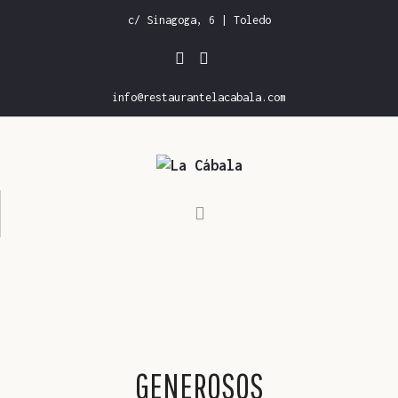
c/ Sinagoga, 6 | Toledo
info@restaurantelacabala.com
INICIO
CARTA DE RESTAURANTE
CARTA DE VINOS
GALERÍA
RESERVAS
GENEROSOS
CONTACTO