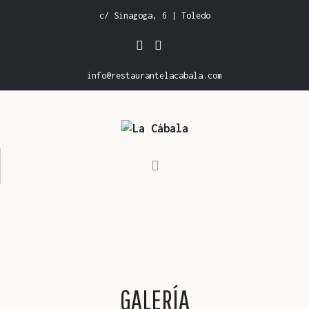
c/ Sinagoga, 6 | Toledo
info@restaurantelacabala.com
INICIO
CARTA DE RESTAURANTE
CARTA DE VINOS
GALERÍA
RESERVAS
GALERÍA
CONTACTO