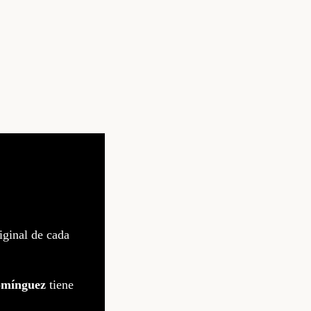
iginal de cada
omínguez
tiene