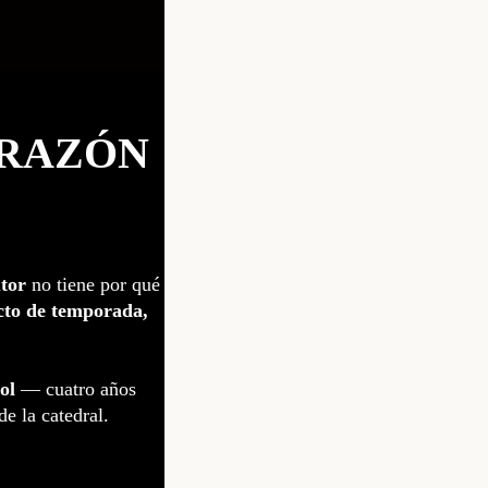
ORAZÓN
utor
no tiene por qué
to de temporada,
ol
— cuatro años
e la catedral.