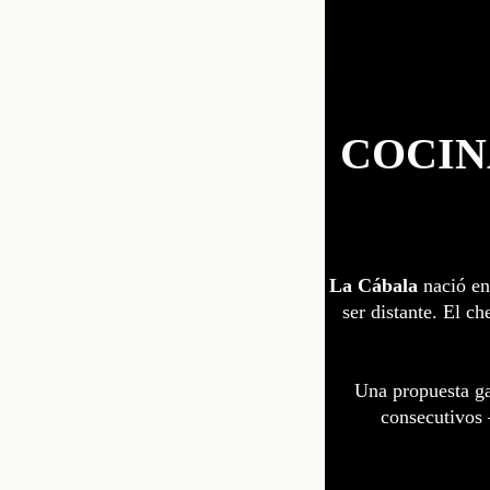
COCIN
La Cábala
nació en
ser distante. El ch
Una propuesta ga
consecutivos 