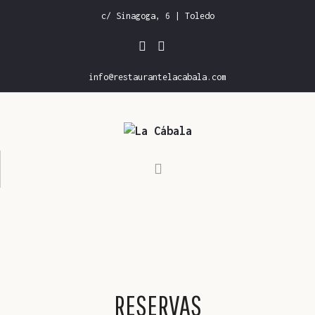
c/ Sinagoga, 6 | Toledo
info@restaurantelacabala.com
INICIO
CARTA DE RESTAURANTE
CARTA DE VINOS
GALERÍA
RESERVAS
RESERVAS
CONTACTO