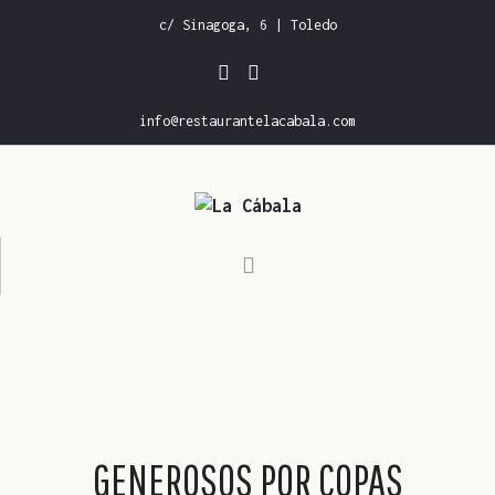
c/ Sinagoga, 6 | Toledo
info@restaurantelacabala.com
INICIO
CARTA DE RESTAURANTE
CARTA DE VINOS
GALERÍA
RESERVAS
GENEROSOS POR COPAS
CONTACTO