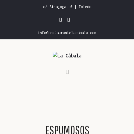
c/ Sinagoga, 6 | Toledo
info@restaurantelacabala.com
INICIO
CARTA DE RESTAURANTE
CARTA DE VINOS
GALERÍA
RESERVAS
ESPUMOSOS
CONTACTO