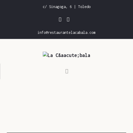
c/ Sinagoga, 6 | Toledo
info@restaurantelacabala.com
INICIO
CARTA DE RESTAURANTE
CARTA DE VINOS
GALERÍA
RESERVAS
CONTACTO