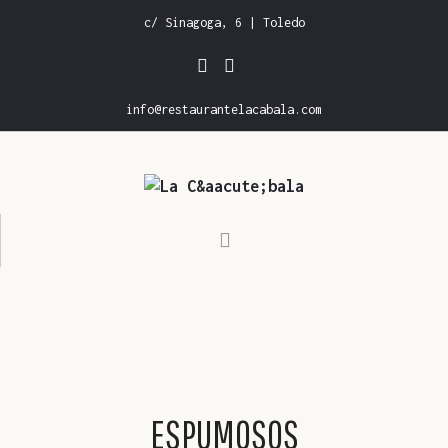
c/ Sinagoga, 6 | Toledo
info@restaurantelacabala.com
INICIO
CARTA DE RESTAURANTE
CARTA DE VINOS
GALERÍA
RESERVAS
ESPUMOSOS
CONTACTO