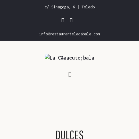
c/ Sinagoga, 6 | Toledo
info@restaurantelacabala.com
INICIO
CARTA DE RESTAURANTE
CARTA DE VINOS
GALERÍA
RESERVAS
DULCES
CONTACTO